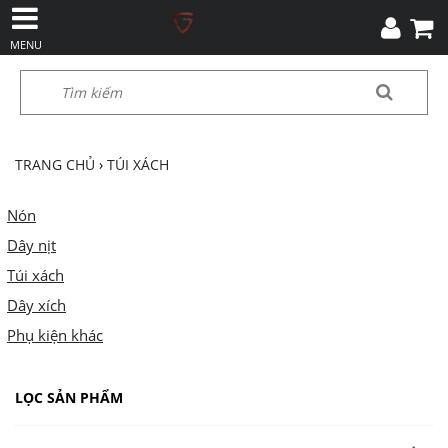
MENU
TRANG CHỦ
›
TÚI XÁCH
Nón
Dây nịt
Túi xách
Dây xích
Phụ kiện khác
LỌC SẢN PHẨM