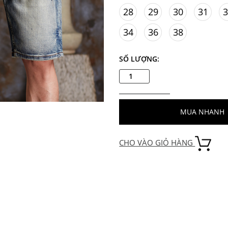
28
29
30
31
3
34
36
38
SỐ LƯỢNG:
MUA NHANH
CHO VÀO GIỎ HÀNG