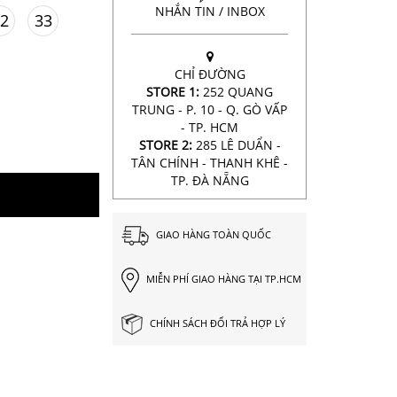
NHẮN TIN / INBOX
2
33
CHỈ ĐƯỜNG
STORE 1:
252 QUANG
TRUNG - P. 10 - Q. GÒ VẤP
- TP. HCM
STORE 2:
285 LÊ DUẨN -
TÂN CHÍNH - THANH KHÊ -
TP. ĐÀ NẴNG
GIAO HÀNG TOÀN QUỐC
MIỄN PHÍ GIAO HÀNG TẠI TP.HCM
CHÍNH SÁCH ĐỔI TRẢ HỢP LÝ