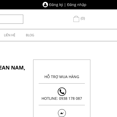
Đăng ký
|
Đăng nhập
(0)
LIÊN HỆ
BLOG
JEAN NAM,
HỖ TRỢ MUA HÀNG
HOTLINE: 0938 178 087