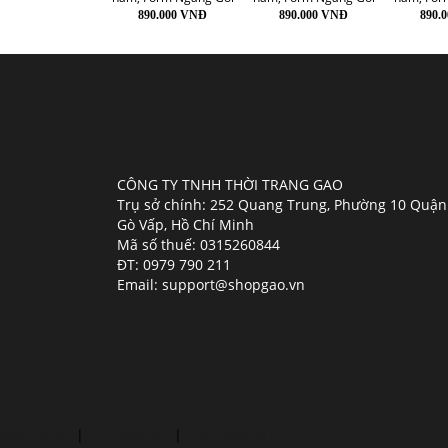
890.000 VNĐ
890.000 VNĐ
890.
CÔNG TY TNHH THỜI TRANG GAO
Trụ sở chính: 252 Quang Trung, Phường 10 Quận
Gò Vấp, Hồ Chí Minh
Mã số thuế: 0315260844
ĐT: 0979 790 211
Email: support@shopgao.vn
cười hở lợi
|
phủ răng sứ
|
nhổ răng số 8