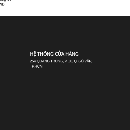
VNĐ
890.000 VNĐ
890.000 VNĐ
890.000 VNĐ
HỆ THỐNG CỬA HÀNG
254 QUANG TRUNG, P. 10, Q. GÒ VẤP,
TP.HCM