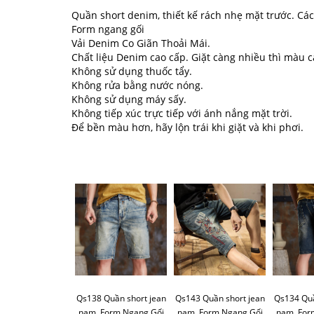
Quần short denim, thiết kế rách nhẹ mặt trước. Các
Form ngang gối
Vải Denim Co Giãn Thoải Mái.
Chất liệu Denim cao cấp. Giặt càng nhiều thì màu 
Không sử dụng thuốc tẩy.
Không rửa bằng nước nóng.
Không sử dụng máy sấy.
Không tiếp xúc trực tiếp với ánh nắng mặt trời.
Để bền màu hơn, hãy lộn trái khi giặt và khi phơi.
Qs138 Quần short jean
Qs143 Quần short jean
Qs134 Quầ
nam, Form Ngang Gối
nam, Form Ngang Gối
nam, For