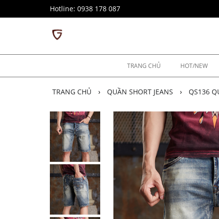
Hotline: 0938 178 087
TRANG CHỦ
HOT/NEW
TRANG CHỦ
›
QUẦN SHORT JEANS
›
QS136 Q