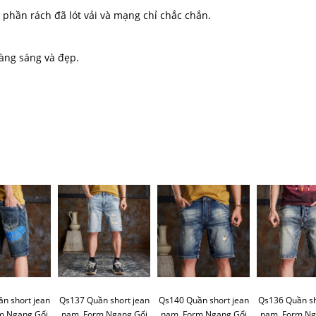
 phần rách đã lót vải và mạng chỉ chắc chắn.
càng sáng và đẹp.
n short jean
Qs137 Quần short jean
Qs140 Quần short jean
Qs136 Quần sh
m Ngang Gối
nam, Form Ngang Gối
nam, Form Ngang Gối
nam, Form Ng