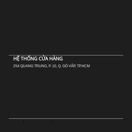
HỆ THỐNG CỬA HÀNG
254 QUANG TRUNG, P. 10, Q. GÒ VẤP, TP.HCM
cười hở lợi
|
phủ răng sứ
|
nhổ răng số 8