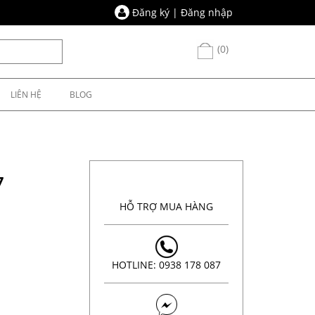
Đăng ký
|
Đăng nhập
(0)
LIÊN HỆ
BLOG
7
HỖ TRỢ MUA HÀNG
HOTLINE: 0938 178 087