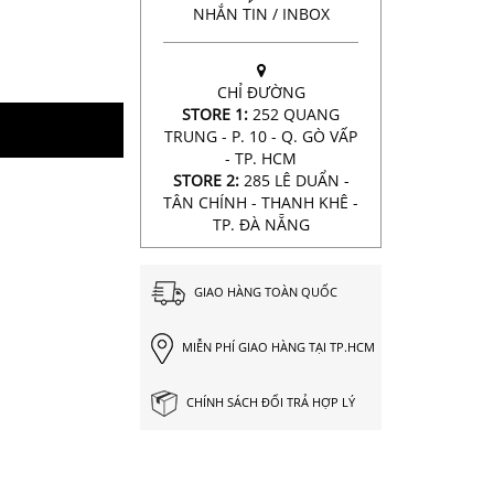
NHẮN TIN / INBOX
CHỈ ĐƯỜNG
STORE 1:
252 QUANG
TRUNG - P. 10 - Q. GÒ VẤP
- TP. HCM
STORE 2:
285 LÊ DUẨN -
TÂN CHÍNH - THANH KHÊ -
TP. ĐÀ NẴNG
GIAO HÀNG TOÀN QUỐC
MIỄN PHÍ GIAO HÀNG TẠI TP.HCM
CHÍNH SÁCH ĐỔI TRẢ HỢP LÝ