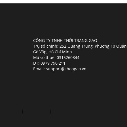
CÔNG TY TNHH THỜI TRANG GAO
Trụ sở chính: 252 Quang Trung, Phường 10 Quận
Gò Vấp, Hồ Chí Minh
Mã số thuế: 0315260844
ĐT: 0979 790 211
Email: support@shopgao.vn
cười hở lợi
|
phủ răng sứ
|
nhổ răng số 8