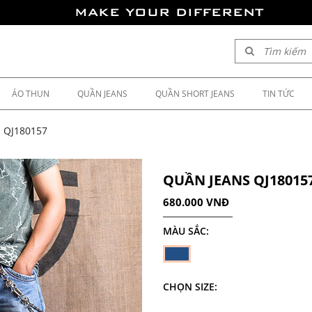
MAKE YOUR DIFFERENT
ÁO THUN
QUẦN JEANS
QUẦN SHORT JEANS
TIN TỨC
 QJ180157
QUẦN JEANS QJ18015
680.000 VNĐ
MÀU SẮC:
CHỌN SIZE: